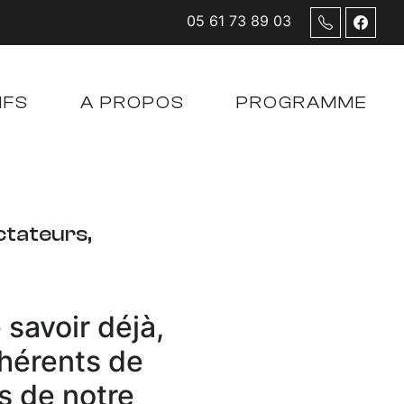
05 61 73 89 03
IFS
A PROPOS
PROGRAMME
ctateurs,
savoir déjà,
hérents de
es de notre