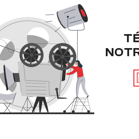
T
NOT