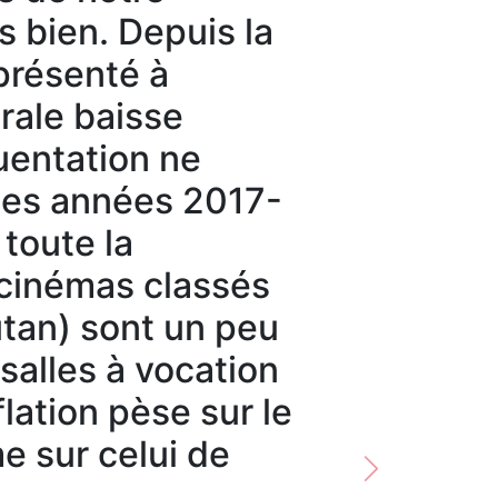
 bien. Depuis la
 présenté à
ale baisse
uentation ne
des années 2017-
 toute la
 cinémas classés
utan) sont un peu
salles à vocation
flation pèse sur le
 sur celui de
Next